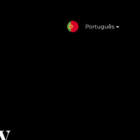
Português
y