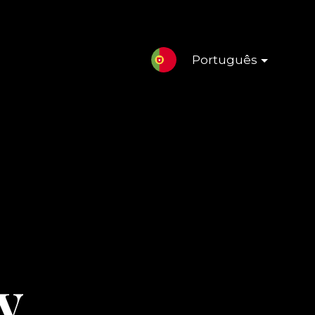
Português
y