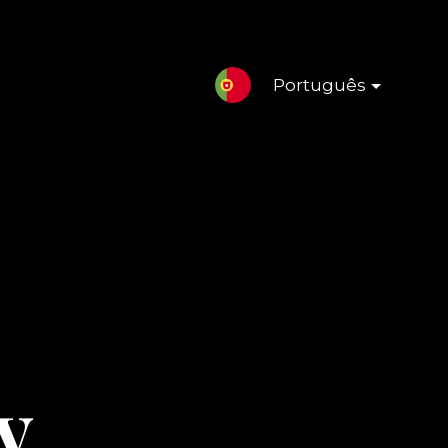
Português
y